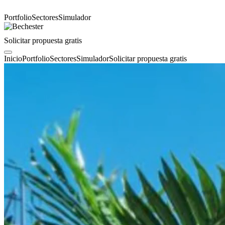
Portfolio
Sectores
Simulador
Solicitar propuesta gratis
Inicio
Portfolio
Sectores
Simulador
Solicitar propuesta gratis