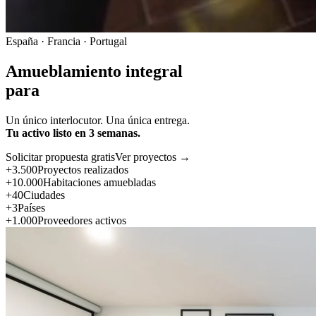
España · Francia · Portugal
Amueblamiento integral
para
Un único interlocutor. Una única entrega.
Tu activo listo en 3 semanas.
Solicitar propuesta gratis
Ver proyectos →
+3.500
Proyectos realizados
+10.000
Habitaciones amuebladas
+40
Ciudades
+3
Países
+1.000
Proveedores activos