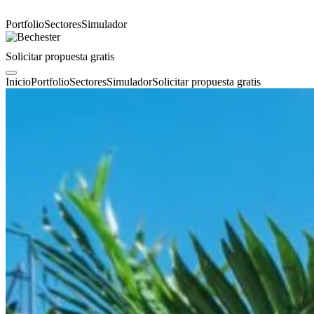
Portfolio
Sectores
Simulador
Solicitar propuesta gratis
Inicio
Portfolio
Sectores
Simulador
Solicitar propuesta gratis