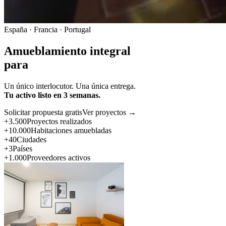
España · Francia · Portugal
Amueblamiento integral
para
Un único interlocutor. Una única entrega.
Tu activo listo en 3 semanas.
Solicitar propuesta gratis
Ver proyectos →
+3.500
Proyectos realizados
+10.000
Habitaciones amuebladas
+40
Ciudades
+3
Países
+1.000
Proveedores activos