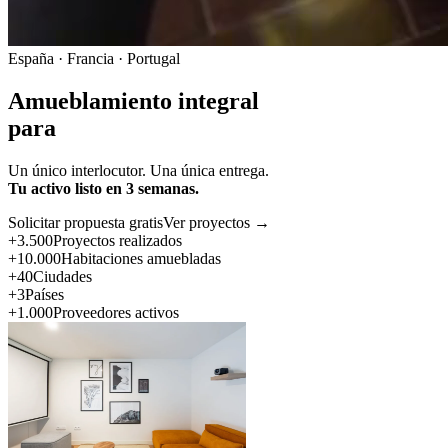
España · Francia · Portugal
Amueblamiento integral
para
Un único interlocutor. Una única entrega.
Tu activo listo en 3 semanas.
Solicitar propuesta gratis
Ver proyectos →
+3.500
Proyectos realizados
+10.000
Habitaciones amuebladas
+40
Ciudades
+3
Países
+1.000
Proveedores activos