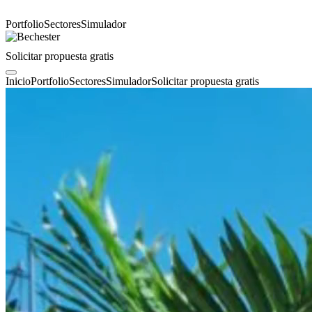
Portfolio
Sectores
Simulador
Solicitar propuesta gratis
Inicio
Portfolio
Sectores
Simulador
Solicitar propuesta gratis