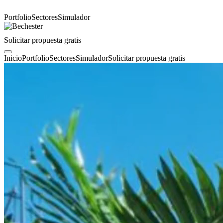
Portfolio
Sectores
Simulador
Solicitar propuesta gratis
Inicio
Portfolio
Sectores
Simulador
Solicitar propuesta gratis