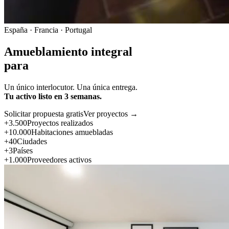
España · Francia · Portugal
Amueblamiento integral
para
Un único interlocutor. Una única entrega.
Tu activo listo en 3 semanas.
Solicitar propuesta gratis
Ver proyectos →
+3.500
Proyectos realizados
+10.000
Habitaciones amuebladas
+40
Ciudades
+3
Países
+1.000
Proveedores activos