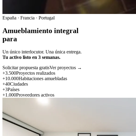
España · Francia · Portugal
Amueblamiento integral
para
Un único interlocutor. Una única entrega.
Tu activo listo en 3 semanas.
Solicitar propuesta gratis
Ver proyectos →
+3.500
Proyectos realizados
+10.000
Habitaciones amuebladas
+40
Ciudades
+3
Países
+1.000
Proveedores activos