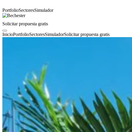
Portfolio
Sectores
Simulador
Solicitar propuesta gratis
Inicio
Portfolio
Sectores
Simulador
Solicitar propuesta gratis