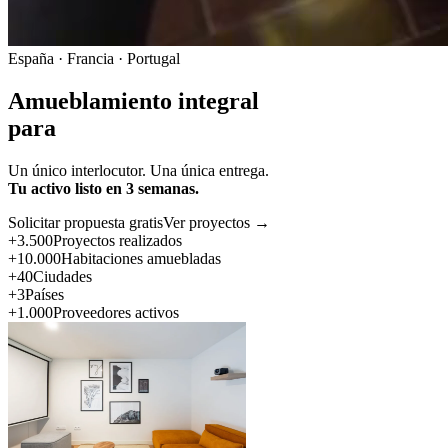
España · Francia · Portugal
Amueblamiento integral
para
Un único interlocutor. Una única entrega.
Tu activo listo en 3 semanas.
Solicitar propuesta gratis
Ver proyectos →
+3.500
Proyectos realizados
+10.000
Habitaciones amuebladas
+40
Ciudades
+3
Países
+1.000
Proveedores activos