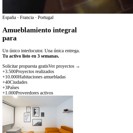
España · Francia · Portugal
Amueblamiento integral
para
Un único interlocutor. Una única entrega.
Tu activo listo en 3 semanas.
Solicitar propuesta gratis
Ver proyectos →
+3.500
Proyectos realizados
+10.000
Habitaciones amuebladas
+40
Ciudades
+3
Países
+1.000
Proveedores activos