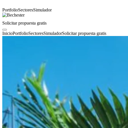
Portfolio
Sectores
Simulador
Solicitar propuesta gratis
Inicio
Portfolio
Sectores
Simulador
Solicitar propuesta gratis