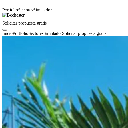
Portfolio
Sectores
Simulador
Solicitar propuesta gratis
Inicio
Portfolio
Sectores
Simulador
Solicitar propuesta gratis