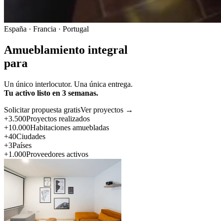
España · Francia · Portugal
Amueblamiento integral
para
Un único interlocutor. Una única entrega.
Tu activo listo en 3 semanas.
Solicitar propuesta gratis
Ver proyectos →
+3.500
Proyectos realizados
+10.000
Habitaciones amuebladas
+40
Ciudades
+3
Países
+1.000
Proveedores activos