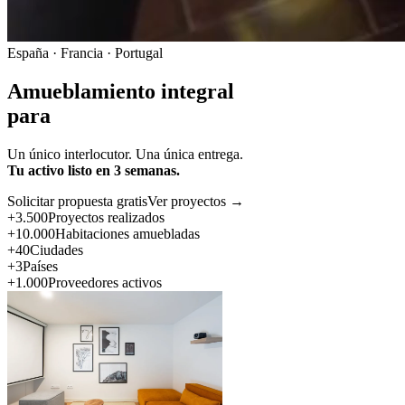
España · Francia · Portugal
Amueblamiento integral
para
Un único interlocutor. Una única entrega.
Tu activo listo en 3 semanas.
Solicitar propuesta gratis
Ver proyectos →
+3.500
Proyectos realizados
+10.000
Habitaciones amuebladas
+40
Ciudades
+3
Países
+1.000
Proveedores activos