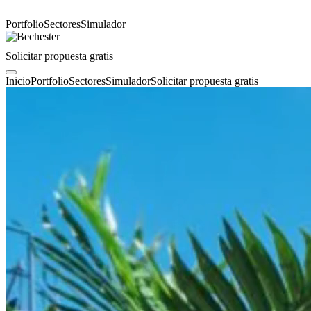
Portfolio
Sectores
Simulador
Solicitar propuesta gratis
Inicio
Portfolio
Sectores
Simulador
Solicitar propuesta gratis