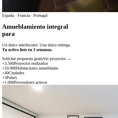
España · Francia · Portugal
Amueblamiento integral
para
Un único interlocutor. Una única entrega.
Tu activo listo en 3 semanas.
Solicitar propuesta gratis
Ver proyectos →
+3.500
Proyectos realizados
+10.000
Habitaciones amuebladas
+40
Ciudades
+3
Países
+1.000
Proveedores activos