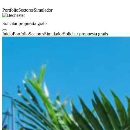
Portfolio
Sectores
Simulador
Solicitar propuesta gratis
Inicio
Portfolio
Sectores
Simulador
Solicitar propuesta gratis