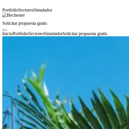
Portfolio
Sectores
Simulador
Solicitar propuesta gratis
Inicio
Portfolio
Sectores
Simulador
Solicitar propuesta gratis