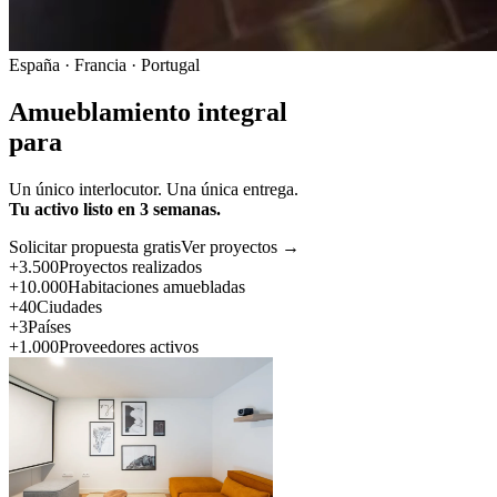
España · Francia · Portugal
Amueblamiento integral
para
Un único interlocutor. Una única entrega.
Tu activo listo en 3 semanas.
Solicitar propuesta gratis
Ver proyectos →
+3.500
Proyectos realizados
+10.000
Habitaciones amuebladas
+40
Ciudades
+3
Países
+1.000
Proveedores activos