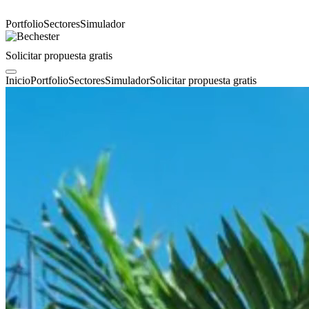
Portfolio
Sectores
Simulador
Solicitar propuesta gratis
Inicio
Portfolio
Sectores
Simulador
Solicitar propuesta gratis