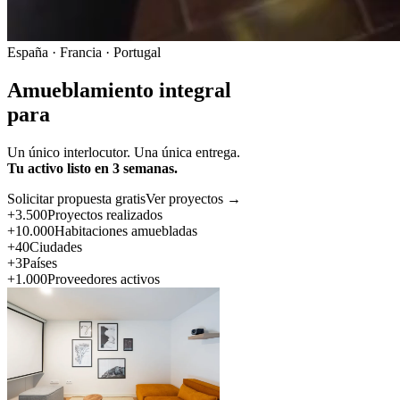
España · Francia · Portugal
Amueblamiento integral
para
Un único interlocutor. Una única entrega.
Tu activo listo en 3 semanas.
Solicitar propuesta gratis
Ver proyectos →
+3.500
Proyectos realizados
+10.000
Habitaciones amuebladas
+40
Ciudades
+3
Países
+1.000
Proveedores activos