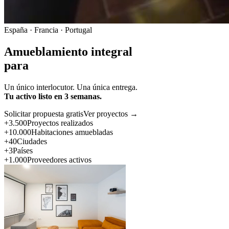
España · Francia · Portugal
Amueblamiento integral
para
Un único interlocutor. Una única entrega.
Tu activo listo en 3 semanas.
Solicitar propuesta gratis
Ver proyectos →
+3.500
Proyectos realizados
+10.000
Habitaciones amuebladas
+40
Ciudades
+3
Países
+1.000
Proveedores activos