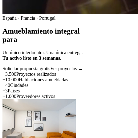
España · Francia · Portugal
Amueblamiento integral
para
Un único interlocutor. Una única entrega.
Tu activo listo en 3 semanas.
Solicitar propuesta gratis
Ver proyectos →
+3.500
Proyectos realizados
+10.000
Habitaciones amuebladas
+40
Ciudades
+3
Países
+1.000
Proveedores activos