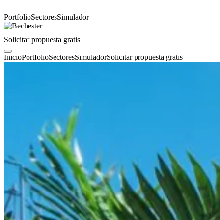
Portfolio
Sectores
Simulador
Solicitar propuesta gratis
Inicio
Portfolio
Sectores
Simulador
Solicitar propuesta gratis