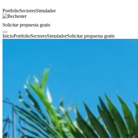
Portfolio
Sectores
Simulador
Solicitar propuesta gratis
Inicio
Portfolio
Sectores
Simulador
Solicitar propuesta gratis