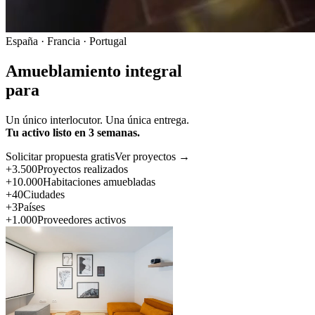
España · Francia · Portugal
Amueblamiento integral
para
Un único interlocutor. Una única entrega.
Tu activo listo en 3 semanas.
Solicitar propuesta gratis
Ver proyectos →
+3.500
Proyectos realizados
+10.000
Habitaciones amuebladas
+40
Ciudades
+3
Países
+1.000
Proveedores activos