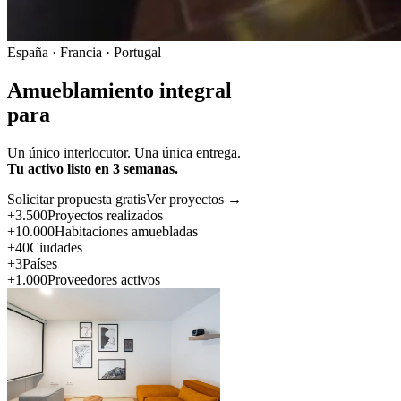
España · Francia · Portugal
Amueblamiento integral
para
Un único interlocutor. Una única entrega.
Tu activo listo en 3 semanas.
Solicitar propuesta gratis
Ver proyectos →
+3.500
Proyectos realizados
+10.000
Habitaciones amuebladas
+40
Ciudades
+3
Países
+1.000
Proveedores activos