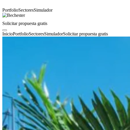
Portfolio
Sectores
Simulador
Solicitar propuesta gratis
Inicio
Portfolio
Sectores
Simulador
Solicitar propuesta gratis