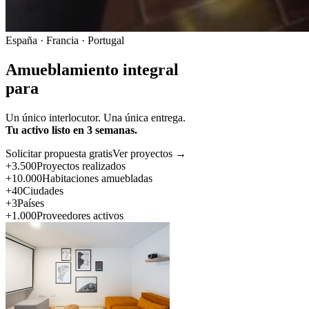
España · Francia · Portugal
Amueblamiento integral
para
Un único interlocutor. Una única entrega.
Tu activo listo en 3 semanas.
Solicitar propuesta gratis
Ver proyectos →
+3.500
Proyectos realizados
+10.000
Habitaciones amuebladas
+40
Ciudades
+3
Países
+1.000
Proveedores activos