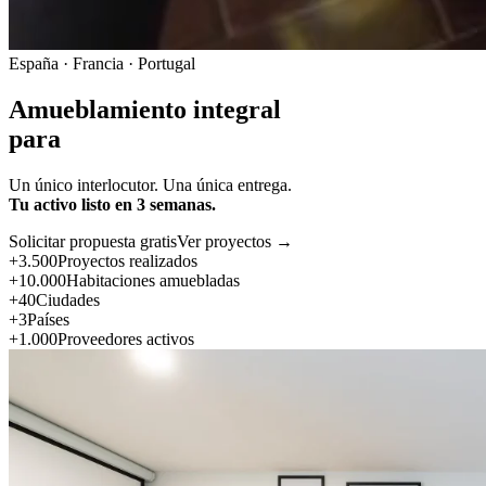
España · Francia · Portugal
Amueblamiento integral
para
Un único interlocutor. Una única entrega.
Tu activo listo en 3 semanas.
Solicitar propuesta gratis
Ver proyectos →
+3.500
Proyectos realizados
+10.000
Habitaciones amuebladas
+40
Ciudades
+3
Países
+1.000
Proveedores activos