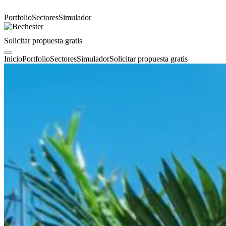
Portfolio
Sectores
Simulador
Solicitar propuesta gratis
Inicio
Portfolio
Sectores
Simulador
Solicitar propuesta gratis