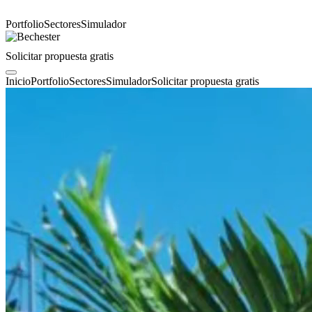
Portfolio
Sectores
Simulador
Solicitar propuesta gratis
Inicio
Portfolio
Sectores
Simulador
Solicitar propuesta gratis