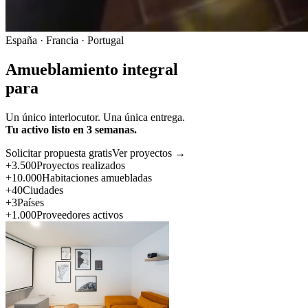
España · Francia · Portugal
Amueblamiento integral
para
Un único interlocutor. Una única entrega.
Tu activo listo en 3 semanas.
Solicitar propuesta gratis
Ver proyectos →
+3.500
Proyectos realizados
+10.000
Habitaciones amuebladas
+40
Ciudades
+3
Países
+1.000
Proveedores activos