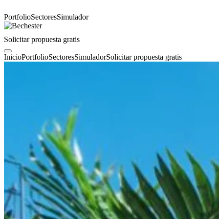
Portfolio
Sectores
Simulador
Solicitar propuesta gratis
Inicio
Portfolio
Sectores
Simulador
Solicitar propuesta gratis