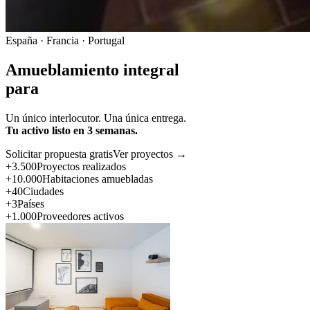
España · Francia · Portugal
Amueblamiento integral
para
Un único interlocutor. Una única entrega.
Tu activo listo en 3 semanas.
Solicitar propuesta gratis
Ver proyectos →
+3.500
Proyectos realizados
+10.000
Habitaciones amuebladas
+40
Ciudades
+3
Países
+1.000
Proveedores activos