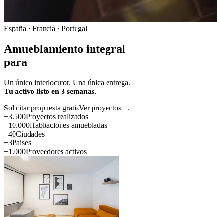
España · Francia · Portugal
Amueblamiento integral
para
Un único interlocutor. Una única entrega.
Tu activo listo en 3 semanas.
Solicitar propuesta gratis
Ver proyectos →
+3.500
Proyectos realizados
+10.000
Habitaciones amuebladas
+40
Ciudades
+3
Países
+1.000
Proveedores activos