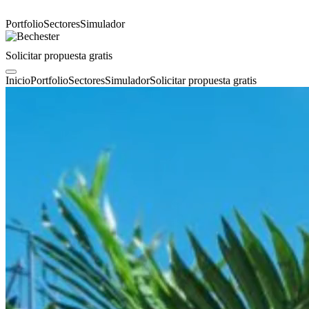
Portfolio
Sectores
Simulador
Solicitar propuesta gratis
Inicio
Portfolio
Sectores
Simulador
Solicitar propuesta gratis