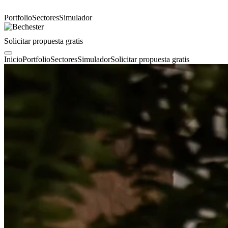
Portfolio
Sectores
Simulador
Solicitar propuesta gratis
Inicio
Portfolio
Sectores
Simulador
Solicitar propuesta gratis