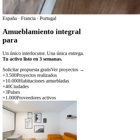
España · Francia · Portugal
Amueblamiento integral
para
Un único interlocutor. Una única entrega.
Tu activo listo en 3 semanas.
Solicitar propuesta gratis
Ver proyectos →
+3.500
Proyectos realizados
+10.000
Habitaciones amuebladas
+40
Ciudades
+3
Países
+1.000
Proveedores activos