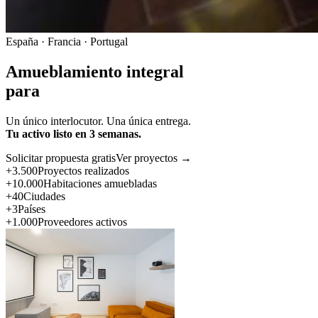
España · Francia · Portugal
Amueblamiento integral
para
Un único interlocutor. Una única entrega.
Tu activo listo en 3 semanas.
Solicitar propuesta gratis
Ver proyectos →
+3.500
Proyectos realizados
+10.000
Habitaciones amuebladas
+40
Ciudades
+3
Países
+1.000
Proveedores activos