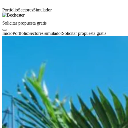
Portfolio
Sectores
Simulador
Solicitar propuesta gratis
Inicio
Portfolio
Sectores
Simulador
Solicitar propuesta gratis