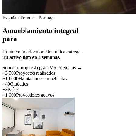
España · Francia · Portugal
Amueblamiento integral
para
Un único interlocutor. Una única entrega.
Tu activo listo en 3 semanas.
Solicitar propuesta gratis
Ver proyectos →
+3.500
Proyectos realizados
+10.000
Habitaciones amuebladas
+40
Ciudades
+3
Países
+1.000
Proveedores activos