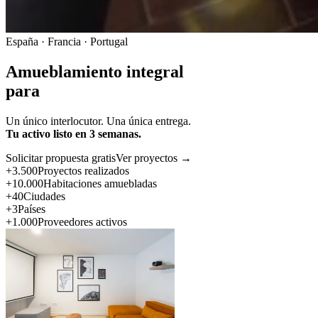
España · Francia · Portugal
Amueblamiento integral
para
Un único interlocutor. Una única entrega.
Tu activo listo en 3 semanas.
Solicitar propuesta gratis
Ver proyectos →
+3.500
Proyectos realizados
+10.000
Habitaciones amuebladas
+40
Ciudades
+3
Países
+1.000
Proveedores activos