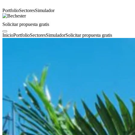
Portfolio
Sectores
Simulador
Solicitar propuesta gratis
Inicio
Portfolio
Sectores
Simulador
Solicitar propuesta gratis