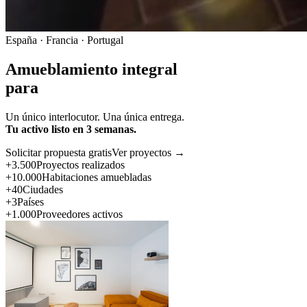
España · Francia · Portugal
Amueblamiento integral
para
Un único interlocutor. Una única entrega.
Tu activo listo en 3 semanas.
Solicitar propuesta gratis
Ver proyectos →
+3.500
Proyectos realizados
+10.000
Habitaciones amuebladas
+40
Ciudades
+3
Países
+1.000
Proveedores activos