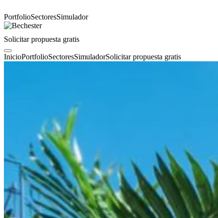
Portfolio
Sectores
Simulador
Solicitar propuesta gratis
Inicio
Portfolio
Sectores
Simulador
Solicitar propuesta gratis