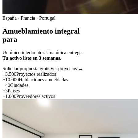
España · Francia · Portugal
Amueblamiento integral
para
Un único interlocutor. Una única entrega.
Tu activo listo en 3 semanas.
Solicitar propuesta gratis
Ver proyectos →
+3.500
Proyectos realizados
+10.000
Habitaciones amuebladas
+40
Ciudades
+3
Países
+1.000
Proveedores activos