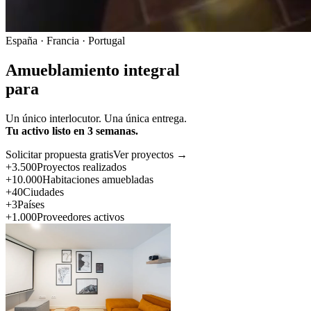
España · Francia · Portugal
Amueblamiento integral
para
Un único interlocutor. Una única entrega.
Tu activo listo en 3 semanas.
Solicitar propuesta gratis
Ver proyectos →
+3.500
Proyectos realizados
+10.000
Habitaciones amuebladas
+40
Ciudades
+3
Países
+1.000
Proveedores activos