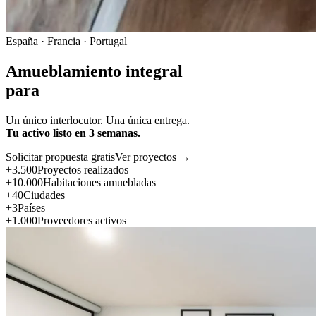
España · Francia · Portugal
Amueblamiento integral
para
Un único interlocutor. Una única entrega.
Tu activo listo en 3 semanas.
Solicitar propuesta gratis
Ver proyectos →
+3.500
Proyectos realizados
+10.000
Habitaciones amuebladas
+40
Ciudades
+3
Países
+1.000
Proveedores activos