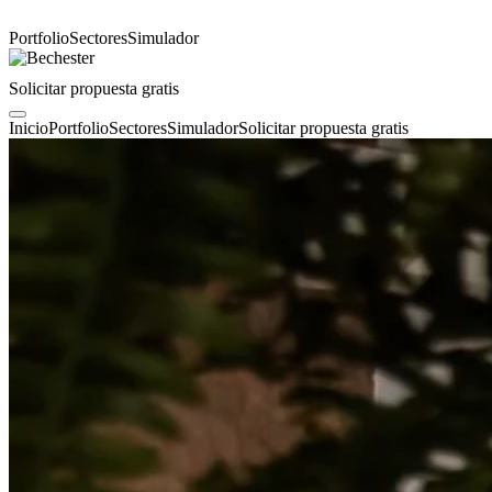
Portfolio
Sectores
Simulador
Solicitar propuesta gratis
Inicio
Portfolio
Sectores
Simulador
Solicitar propuesta gratis