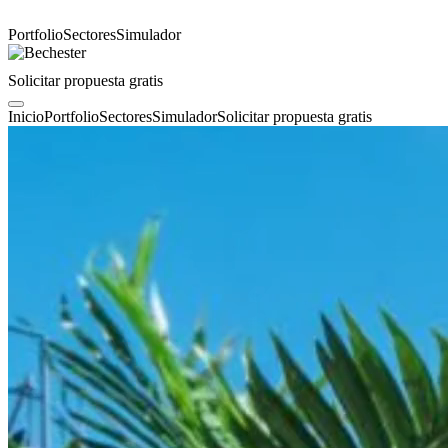
Portfolio
Sectores
Simulador
Solicitar propuesta gratis
Inicio
Portfolio
Sectores
Simulador
Solicitar propuesta gratis