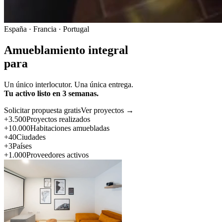
España · Francia · Portugal
Amueblamiento integral
para
Un único interlocutor. Una única entrega.
Tu activo listo en 3 semanas.
Solicitar propuesta gratis
Ver proyectos →
+3.500
Proyectos realizados
+10.000
Habitaciones amuebladas
+40
Ciudades
+3
Países
+1.000
Proveedores activos