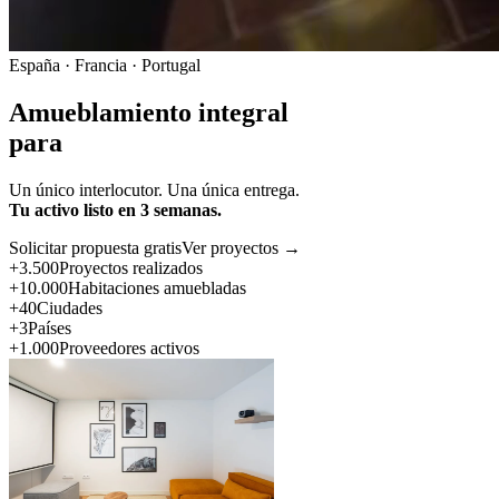
España · Francia · Portugal
Amueblamiento integral
para
Un único interlocutor. Una única entrega.
Tu activo listo en 3 semanas.
Solicitar propuesta gratis
Ver proyectos →
+3.500
Proyectos realizados
+10.000
Habitaciones amuebladas
+40
Ciudades
+3
Países
+1.000
Proveedores activos