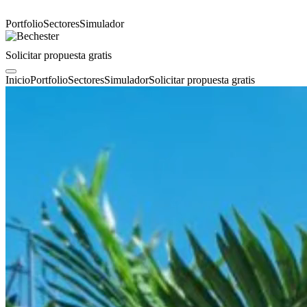
Portfolio
Sectores
Simulador
Solicitar propuesta gratis
Inicio
Portfolio
Sectores
Simulador
Solicitar propuesta gratis