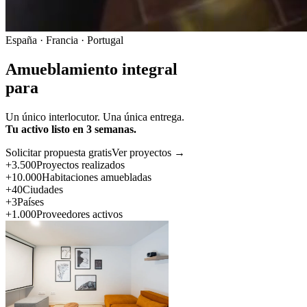
España · Francia · Portugal
Amueblamiento integral
para
Un único interlocutor. Una única entrega.
Tu activo listo en 3 semanas.
Solicitar propuesta gratis
Ver proyectos →
+3.500
Proyectos realizados
+10.000
Habitaciones amuebladas
+40
Ciudades
+3
Países
+1.000
Proveedores activos