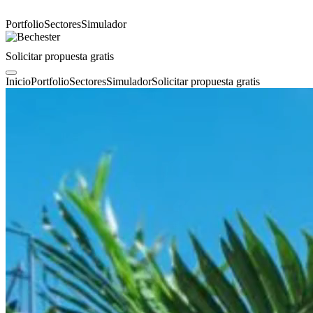
Portfolio
Sectores
Simulador
Solicitar propuesta gratis
Inicio
Portfolio
Sectores
Simulador
Solicitar propuesta gratis