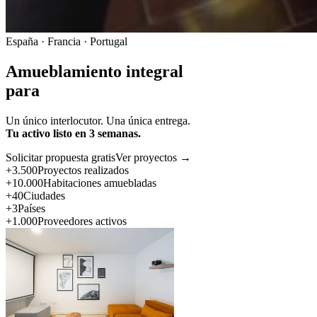
España · Francia · Portugal
Amueblamiento integral
para
Un único interlocutor. Una única entrega.
Tu activo listo en 3 semanas.
Solicitar propuesta gratis
Ver proyectos →
+3.500
Proyectos realizados
+10.000
Habitaciones amuebladas
+40
Ciudades
+3
Países
+1.000
Proveedores activos