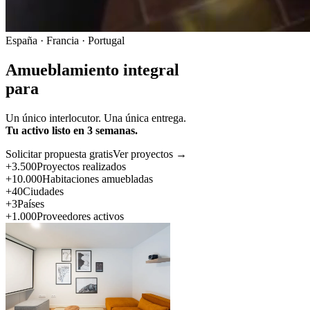
España · Francia · Portugal
Amueblamiento integral
para
Un único interlocutor. Una única entrega.
Tu activo listo en 3 semanas.
Solicitar propuesta gratis
Ver proyectos →
+3.500
Proyectos realizados
+10.000
Habitaciones amuebladas
+40
Ciudades
+3
Países
+1.000
Proveedores activos