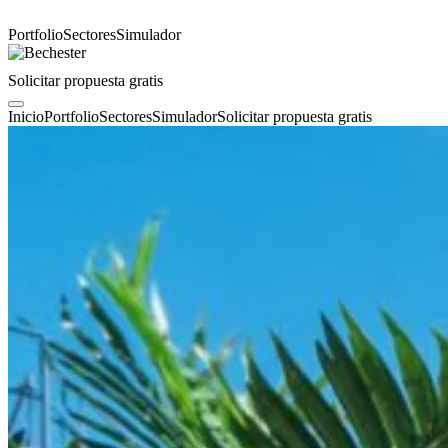
Portfolio
Sectores
Simulador
Solicitar propuesta gratis
Inicio
Portfolio
Sectores
Simulador
Solicitar propuesta gratis