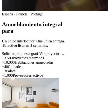
España · Francia · Portugal
Amueblamiento integral
para
Un único interlocutor. Una única entrega.
Tu activo listo en 3 semanas.
Solicitar propuesta gratis
Ver proyectos →
+3.500
Proyectos realizados
+10.000
Habitaciones amuebladas
+40
Ciudades
+3
Países
+1.000
Proveedores activos