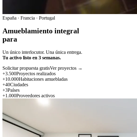
España · Francia · Portugal
Amueblamiento integral
para
Un único interlocutor. Una única entrega.
Tu activo listo en 3 semanas.
Solicitar propuesta gratis
Ver proyectos →
+3.500
Proyectos realizados
+10.000
Habitaciones amuebladas
+40
Ciudades
+3
Países
+1.000
Proveedores activos