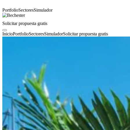
Portfolio
Sectores
Simulador
Solicitar propuesta gratis
Inicio
Portfolio
Sectores
Simulador
Solicitar propuesta gratis