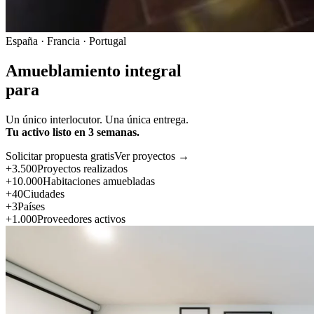
España · Francia · Portugal
Amueblamiento integral
para
Un único interlocutor. Una única entrega.
Tu activo listo en 3 semanas.
Solicitar propuesta gratis
Ver proyectos →
+3.500
Proyectos realizados
+10.000
Habitaciones amuebladas
+40
Ciudades
+3
Países
+1.000
Proveedores activos