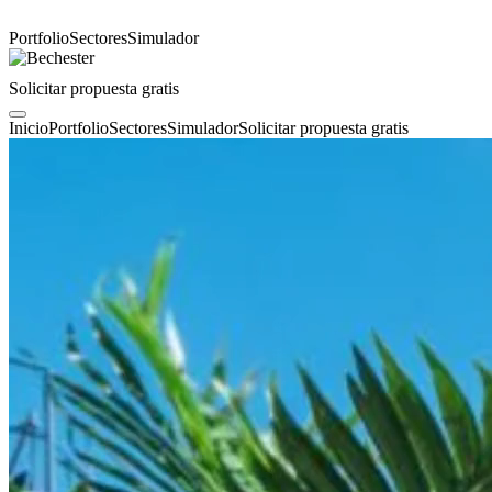
Portfolio
Sectores
Simulador
Solicitar propuesta gratis
Inicio
Portfolio
Sectores
Simulador
Solicitar propuesta gratis