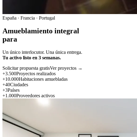
España · Francia · Portugal
Amueblamiento integral
para
Un único interlocutor. Una única entrega.
Tu activo listo en 3 semanas.
Solicitar propuesta gratis
Ver proyectos →
+3.500
Proyectos realizados
+10.000
Habitaciones amuebladas
+40
Ciudades
+3
Países
+1.000
Proveedores activos