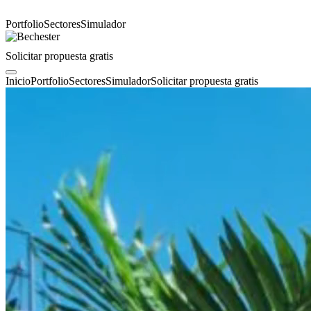
Portfolio
Sectores
Simulador
Solicitar propuesta gratis
Inicio
Portfolio
Sectores
Simulador
Solicitar propuesta gratis