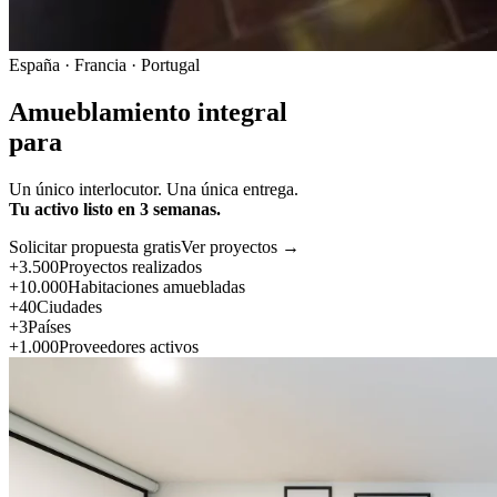
España · Francia · Portugal
Amueblamiento integral
para
Un único interlocutor. Una única entrega.
Tu activo listo en 3 semanas.
Solicitar propuesta gratis
Ver proyectos →
+3.500
Proyectos realizados
+10.000
Habitaciones amuebladas
+40
Ciudades
+3
Países
+1.000
Proveedores activos