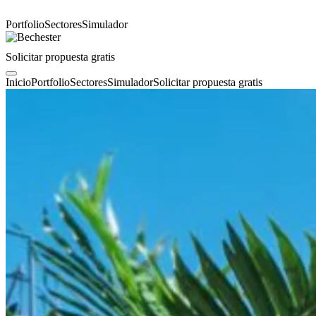
Portfolio
Sectores
Simulador
Solicitar propuesta gratis
Inicio
Portfolio
Sectores
Simulador
Solicitar propuesta gratis