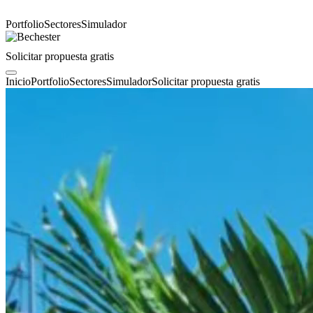
Portfolio
Sectores
Simulador
Solicitar propuesta gratis
Inicio
Portfolio
Sectores
Simulador
Solicitar propuesta gratis