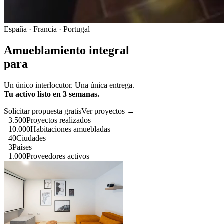
España · Francia · Portugal
Amueblamiento integral
para
Un único interlocutor. Una única entrega.
Tu activo listo en 3 semanas.
Solicitar propuesta gratis
Ver proyectos →
+3.500
Proyectos realizados
+10.000
Habitaciones amuebladas
+40
Ciudades
+3
Países
+1.000
Proveedores activos