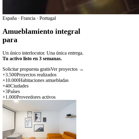
España · Francia · Portugal
Amueblamiento integral
para
Un único interlocutor. Una única entrega.
Tu activo listo en 3 semanas.
Solicitar propuesta gratis
Ver proyectos →
+3.500
Proyectos realizados
+10.000
Habitaciones amuebladas
+40
Ciudades
+3
Países
+1.000
Proveedores activos