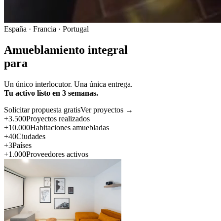
España · Francia · Portugal
Amueblamiento integral
para
Un único interlocutor. Una única entrega.
Tu activo listo en 3 semanas.
Solicitar propuesta gratis
Ver proyectos →
+3.500
Proyectos realizados
+10.000
Habitaciones amuebladas
+40
Ciudades
+3
Países
+1.000
Proveedores activos