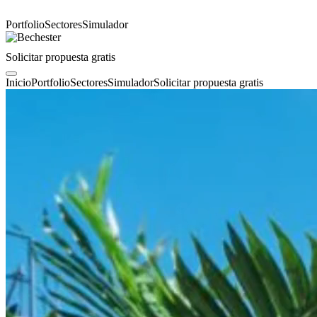
Portfolio
Sectores
Simulador
Solicitar propuesta gratis
Inicio
Portfolio
Sectores
Simulador
Solicitar propuesta gratis