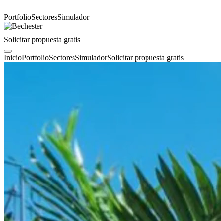
Portfolio
Sectores
Simulador
Solicitar propuesta gratis
Inicio
Portfolio
Sectores
Simulador
Solicitar propuesta gratis