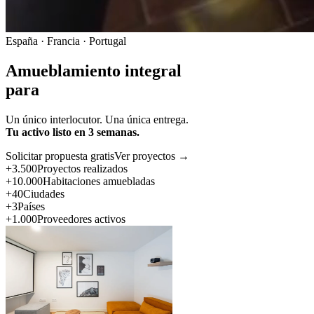
España · Francia · Portugal
Amueblamiento integral
para
Un único interlocutor. Una única entrega.
Tu activo listo en 3 semanas.
Solicitar propuesta gratis
Ver proyectos →
+3.500
Proyectos realizados
+10.000
Habitaciones amuebladas
+40
Ciudades
+3
Países
+1.000
Proveedores activos