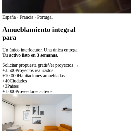
España · Francia · Portugal
Amueblamiento integral
para
Un único interlocutor. Una única entrega.
Tu activo listo en 3 semanas.
Solicitar propuesta gratis
Ver proyectos →
+3.500
Proyectos realizados
+10.000
Habitaciones amuebladas
+40
Ciudades
+3
Países
+1.000
Proveedores activos