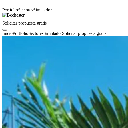
Portfolio
Sectores
Simulador
Solicitar propuesta gratis
Inicio
Portfolio
Sectores
Simulador
Solicitar propuesta gratis