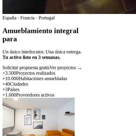
España · Francia · Portugal
Amueblamiento integral
para
Un único interlocutor. Una única entrega.
Tu activo listo en 3 semanas.
Solicitar propuesta gratis
Ver proyectos →
+3.500
Proyectos realizados
+10.000
Habitaciones amuebladas
+40
Ciudades
+3
Países
+1.000
Proveedores activos