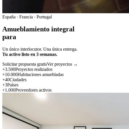
España · Francia · Portugal
Amueblamiento integral
para
Un único interlocutor. Una única entrega.
Tu activo listo en 3 semanas.
Solicitar propuesta gratis
Ver proyectos →
+3.500
Proyectos realizados
+10.000
Habitaciones amuebladas
+40
Ciudades
+3
Países
+1.000
Proveedores activos