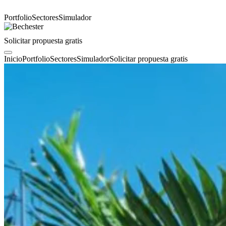
Portfolio
Sectores
Simulador
Solicitar propuesta gratis
Inicio
Portfolio
Sectores
Simulador
Solicitar propuesta gratis