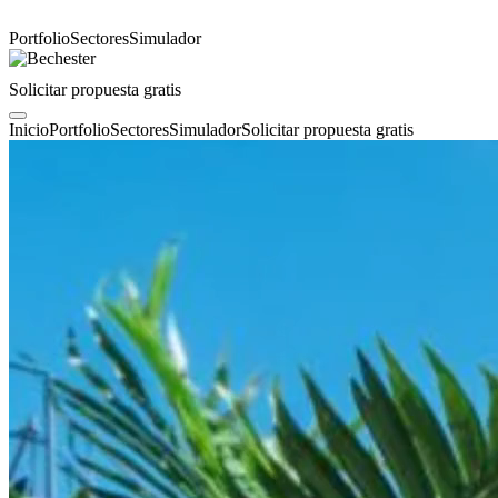
Portfolio
Sectores
Simulador
Solicitar propuesta gratis
Inicio
Portfolio
Sectores
Simulador
Solicitar propuesta gratis