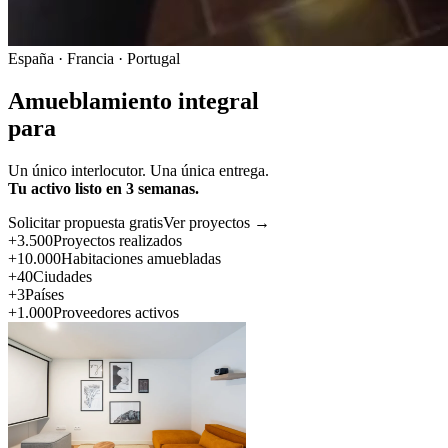
España · Francia · Portugal
Amueblamiento integral
para
Un único interlocutor. Una única entrega.
Tu activo listo en 3 semanas.
Solicitar propuesta gratis
Ver proyectos →
+3.500
Proyectos realizados
+10.000
Habitaciones amuebladas
+40
Ciudades
+3
Países
+1.000
Proveedores activos