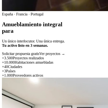
España · Francia · Portugal
Amueblamiento integral
para
Un único interlocutor. Una única entrega.
Tu activo listo en 3 semanas.
Solicitar propuesta gratis
Ver proyectos →
+3.500
Proyectos realizados
+10.000
Habitaciones amuebladas
+40
Ciudades
+3
Países
+1.000
Proveedores activos