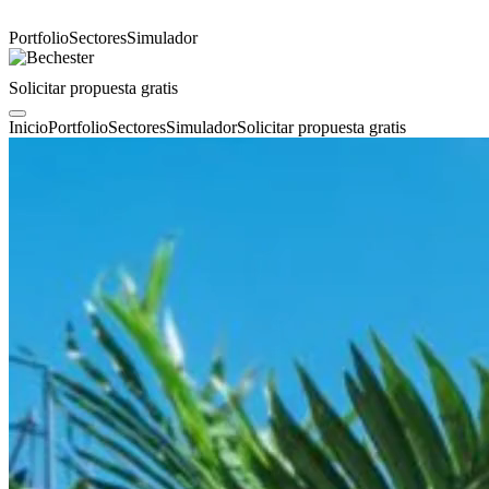
Portfolio
Sectores
Simulador
Solicitar propuesta gratis
Inicio
Portfolio
Sectores
Simulador
Solicitar propuesta gratis