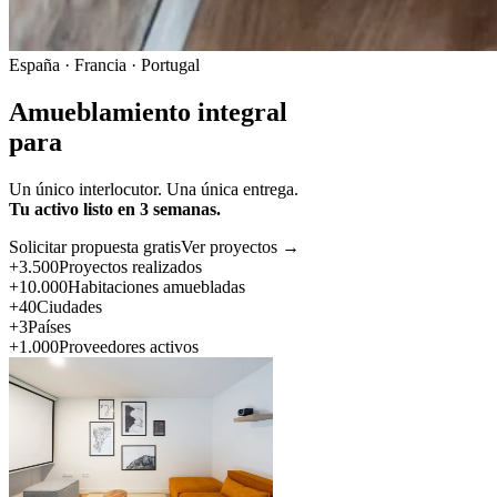
España · Francia · Portugal
Amueblamiento integral
para
Un único interlocutor. Una única entrega.
Tu activo listo en 3 semanas.
Solicitar propuesta gratis
Ver proyectos →
+3.500
Proyectos realizados
+10.000
Habitaciones amuebladas
+40
Ciudades
+3
Países
+1.000
Proveedores activos