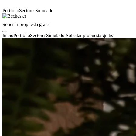
Portfolio
Sectores
Simulador
Solicitar propuesta gratis
Inicio
Portfolio
Sectores
Simulador
Solicitar propuesta gratis